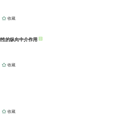
)
)
)