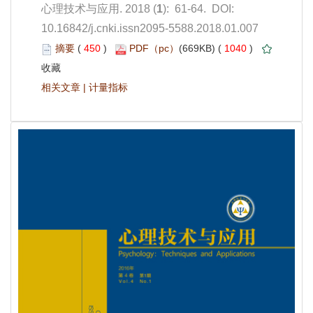
): 61-64. DOI:
10.16842/j.cnki.issn2095-5588.2018.01.007
 450
)
 1040
)
 |