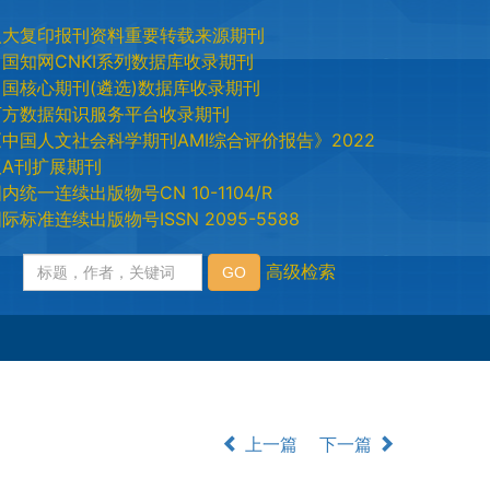
人大复印报刊资料重要转载来源期刊
中国知网CNKI系列数据库收录期刊
中国核心期刊(遴选)数据库收录期刊
万方数据知识服务平台收录期刊
《中国人文社会科学期刊AMI综合评价报告》2022
版A刊扩展期刊
内统一连续出版物号CN 10-1104/R
际标准连续出版物号ISSN 2095-5588
上一篇
下一篇