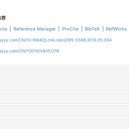
推荐
ote
|
Reference Manager
|
ProCite
|
BibTeX
|
RefWorks
ljsyyy.com/CN/10.16842/j.cnki.issn2095-5588.2016.05.004
ljsyyy.com/CN/Y2016/V4/I5/278