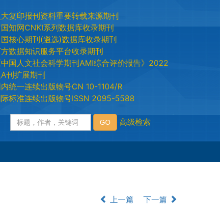
人大复印报刊资料重要转载来源期刊
中国知网CNKI系列数据库收录期刊
中国核心期刊(遴选)数据库收录期刊
万方数据知识服务平台收录期刊
《中国人文社会科学期刊AMI综合评价报告》2022
版A刊扩展期刊
内统一连续出版物号CN 10-1104/R
际标准连续出版物号ISSN 2095-5588
上一篇
下一篇