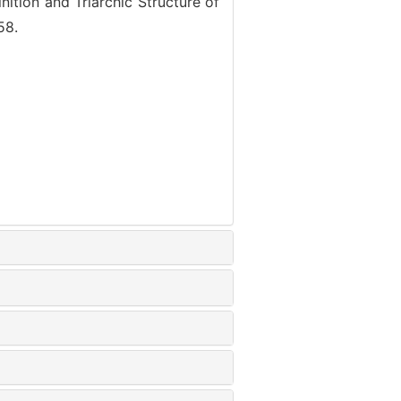
tion and Triarchic Structure of
58.