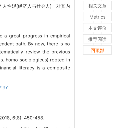
相关文章
人性观(经济人与社会人)，对其内
Metrics
本文评价
e a great progress in empirical
推荐阅读
endent path. By now, there is no
回顶部
tematically review the previous
vs. homo sociologicus) rooted in
inancial literacy is a composite
ology
 6(8): 450-458.