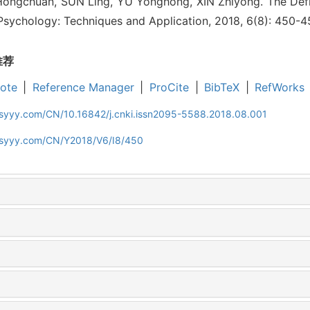
ongchuan, SUN Ling, YU Yonghong, XIN Zhiyong. The Defini
. Psychology: Techniques and Application, 2018, 6(8): 450-4
推荐
ote
|
Reference Manager
|
ProCite
|
BibTeX
|
RefWorks
jsyyy.com/CN/10.16842/j.cnki.issn2095-5588.2018.08.001
ljsyyy.com/CN/Y2018/V6/I8/450