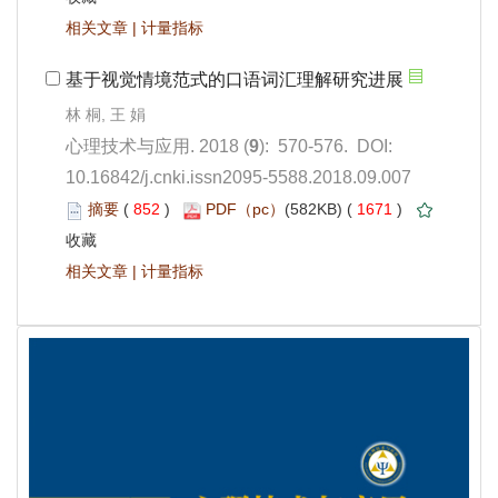
 |
): 570-576. DOI:
10.16842/j.cnki.issn2095-5588.2018.09.007
 852
)
 1671
)
 |