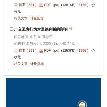
 661
)
 6166
)
 |
闫思越 孙 婷 孔 灿 孙忠强
): 440-448.
 321
)
 1586
)
 |