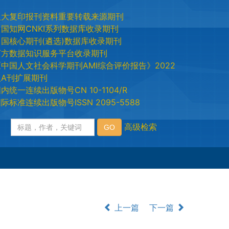
人大复印报刊资料重要转载来源期刊
中国知网CNKI系列数据库收录期刊
中国核心期刊(遴选)数据库收录期刊
万方数据知识服务平台收录期刊
《中国人文社会科学期刊AMI综合评价报告》2022
版A刊扩展期刊
内统一连续出版物号CN 10-1104/R
际标准连续出版物号ISSN 2095-5588
上一篇
下一篇