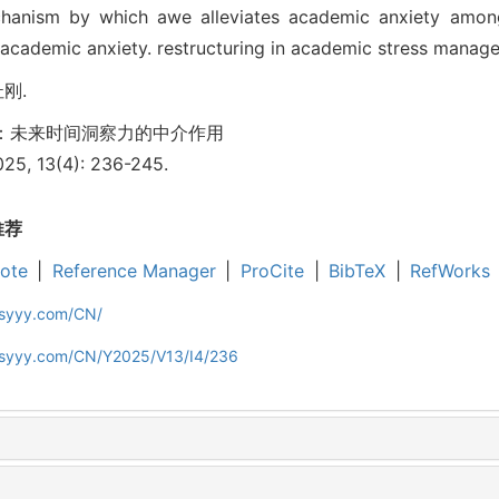
echanism by which awe alleviates academic anxiety among
s' academic anxiety. restructuring in academic stress manag
杜刚.
：未来时间洞察力的中介作用
, 13(4): 236-245.
推荐
ote
|
Reference Manager
|
ProCite
|
BibTeX
|
RefWorks
jsyyy.com/CN/
ljsyyy.com/CN/Y2025/V13/I4/236