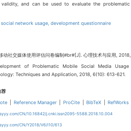
d validity, and can be used to evaluate the problemati
 social network usage,
development questionnaire
社交媒体使用评估问卷编制#br#[J]. 心理技术与应用, 2018, 6(10
elopment of Problematic Mobile Social Media Usage 
ology: Techniques and Application, 2018, 6(10): 613-621.
推荐
ote
|
Reference Manager
|
ProCite
|
BibTeX
|
RefWorks
jsyyy.com/CN/10.16842/j.cnki.issn2095-5588.2018.10.004
ljsyyy.com/CN/Y2018/V6/I10/613