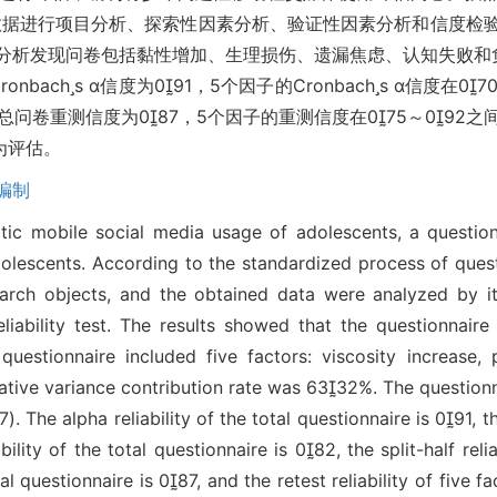
得数据进行项目分析、探索性因素分析、验证性因素分析和信度检
素分析发现问卷包括黏性增加、生理损伤、遗漏焦虑、认知失败和
bachs α信度为091，5个因子的Cronbachs α信度在0
间，总问卷重测信度为087，5个因子的重测信度在075～09
为评估。
编制
atic mobile social media usage of adolescents, a questi
olescents. According to the standardized process of quest
rch objects, and the obtained data were analyzed by ite
eliability test. The results showed that the questionnair
questionnaire included five factors: viscosity increase,
ulative variance contribution rate was 6332%. The questionn
The alpha reliability of the total questionnaire is 091, the
ility of the total questionnaire is 082, the split-half reli
tal questionnaire is 087, and the retest reliability of five