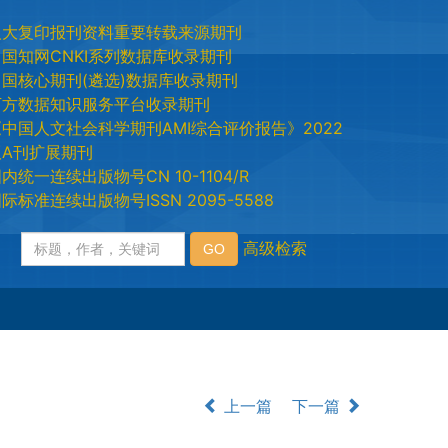
人大复印报刊资料重要转载来源期刊
中国知网CNKI系列数据库收录期刊
中国核心期刊(遴选)数据库收录期刊
万方数据知识服务平台收录期刊
《中国人文社会科学期刊AMI综合评价报告》2022
版A刊扩展期刊
内统一连续出版物号CN 10-1104/R
际标准连续出版物号ISSN 2095-5588
上一篇
下一篇