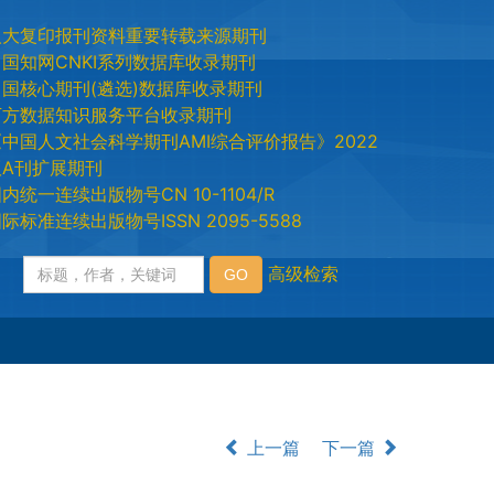
人大复印报刊资料重要转载来源期刊
中国知网CNKI系列数据库收录期刊
中国核心期刊(遴选)数据库收录期刊
万方数据知识服务平台收录期刊
《中国人文社会科学期刊AMI综合评价报告》2022
版A刊扩展期刊
内统一连续出版物号CN 10-1104/R
际标准连续出版物号ISSN 2095-5588
上一篇
下一篇