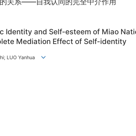
的关系——自我认同的完全中介作用
 Identity and Self-esteem of Miao Natio
e Mediation Effect of Self-identity
 Zhi; LUO Yanhua