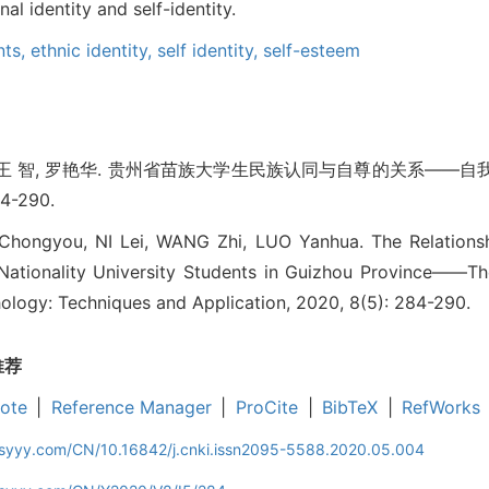
l identity and self-identity.
nts,
ethnic identity,
self identity,
self-esteem
磊, 王 智, 罗艳华. 贵州省苗族大学生民族认同与自尊的关系——自
4-290.
hongyou, NI Lei, WANG Zhi, LUO Yanhua. The Relationsh
Nationality University Students in Guizhou Province——Th
chology: Techniques and Application, 2020, 8(5): 284-290.
推荐
ote
|
Reference Manager
|
ProCite
|
BibTeX
|
RefWorks
ljsyyy.com/CN/10.16842/j.cnki.issn2095-5588.2020.05.004