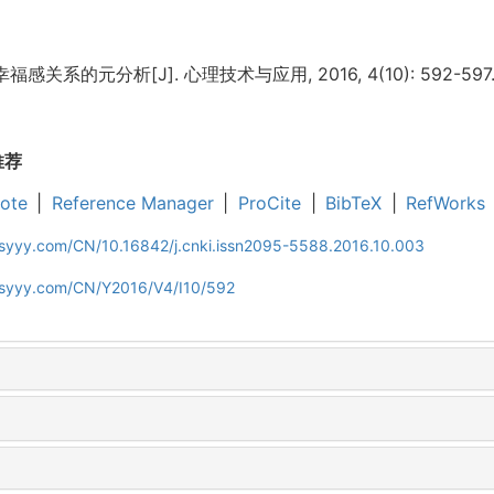
关系的元分析[J]. 心理技术与应用, 2016, 4(10): 592-597
推荐
ote
|
Reference Manager
|
ProCite
|
BibTeX
|
RefWorks
jsyyy.com/CN/10.16842/j.cnki.issn2095-5588.2016.10.003
ljsyyy.com/CN/Y2016/V4/I10/592