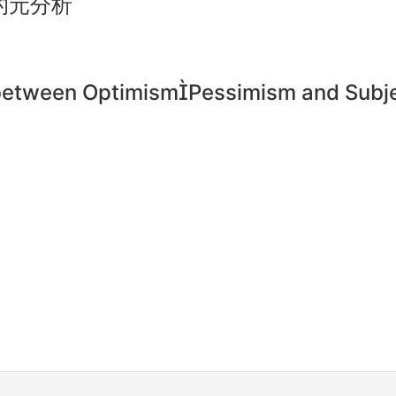
的元分析
 between OptimismPessimism and Subje