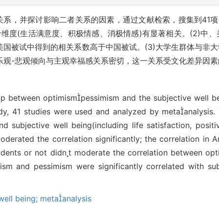
关系，并探讨影响二者关系的因素，通过文献检索，搜集到41项研
维度(生活满意度、积极情感、消极情感)有显著相关。(2)中
国被试中得到的相关系数高于中国被试。(3)大学生群体与非大
乐观-悲观倾向与主观幸福感关系密切，这一关系受文化差异因素
hip between optimismpessimism and the subjective well b
tudy, 41 studies were used and analyzed by metaanalysis. T
subjective well being(including life satisfaction, positiv
oderated the correlation significantly; the correlation in A
udents or not didnt moderate the correlation between op
mism and pessimism were significantly correlated with sub
well being; metaanalysis