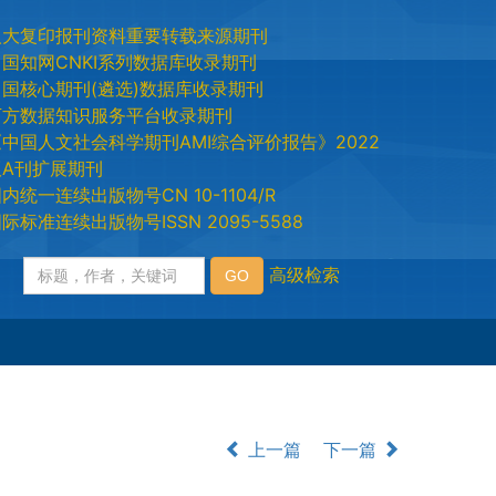
人大复印报刊资料重要转载来源期刊
中国知网CNKI系列数据库收录期刊
中国核心期刊(遴选)数据库收录期刊
万方数据知识服务平台收录期刊
《中国人文社会科学期刊AMI综合评价报告》2022
版A刊扩展期刊
内统一连续出版物号CN 10-1104/R
际标准连续出版物号ISSN 2095-5588
上一篇
下一篇