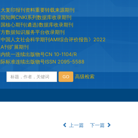
人大复印报刊资料重要转载来源期刊
中国知网CNKI系列数据库收录期刊
中国核心期刊(遴选)数据库收录期刊
万方数据知识服务平台收录期刊
《中国人文社会科学期刊AMI综合评价报告》2022
版A刊扩展期刊
内统一连续出版物号CN 10-1104/R
际标准连续出版物号ISSN 2095-5588
上一篇
下一篇