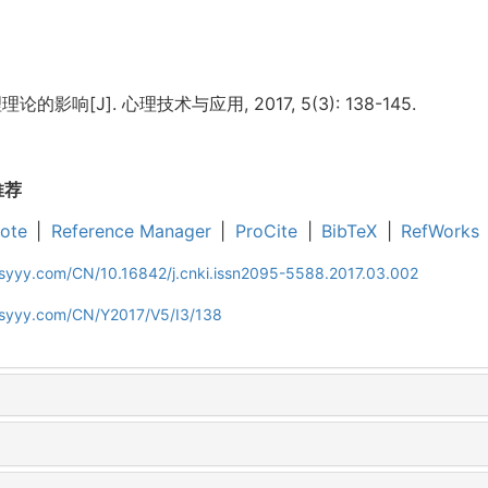
影响[J]. 心理技术与应用, 2017, 5(3): 138-145.
推荐
ote
|
Reference Manager
|
ProCite
|
BibTeX
|
RefWorks
jsyyy.com/CN/10.16842/j.cnki.issn2095-5588.2017.03.002
ljsyyy.com/CN/Y2017/V5/I3/138