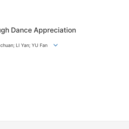
ugh Dance Appreciation
gchuan; LI Yan; YU Fan