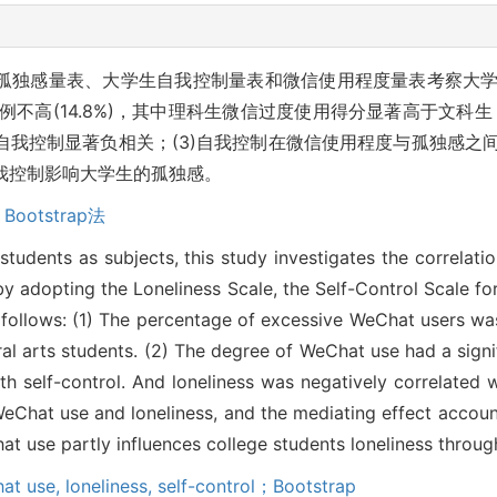
用孤独感量表、大学生自我控制量表和微信使用程度量表考察大
例不高(14.8%)，其中理科生微信过度使用得分显著高于文科生
自我控制显著负相关；(3)自我控制在微信使用程度与孤独感之
我控制影响大学生的孤独感。
,
Bootstrap法
tudents as subjects, this study investigates the correlatio
by adopting the Loneliness Scale, the Self-Control Scale fo
follows: (1) The percentage of excessive WeChat users was
ral arts students. (2) The degree of WeChat use had a signif
th self-control. And loneliness was negatively correlated wi
Chat use and loneliness, and the mediating effect account
at use partly influences college students loneliness through
at use,
loneliness,
self-control；Bootstrap