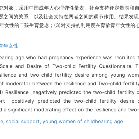
研究对象，采用中国成年人心理弹性量表、社会支持评定量表和
愿之间的关系，以及社会支持在两者之间的调节作用。结果发现：
青年女性的二孩生育意愿；(3)对支持的利用度在育龄青年女性
青年女性
aring age who had pregnancy experience was recruited to
Scale and Desire of Two-child Fertility Questionnaire. 
esilience and two-child fertility desire among young wo
of moderator between the resilience and Two-child fertili
1) Resilience negatively predicted the two-child fertility
port positively predicted the two-child fertility desir
ad a significant moderating effect on the resilience and two-c
ce,
social support,
young women of childbearing age