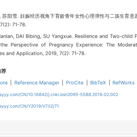
必兵, 苏阳雪. 妊娠经历视角下育龄青年女性心理弹性与二孩生育意
2): 71-78.
nlan, DAI Bibing, SU Yangxue. Resilience and Two-child 
 the Perspective of Pregnancy Experience: The Moderat
s and Application, 2019, 7(2): 71-78.
推荐
ote
|
Reference Manager
|
ProCite
|
BibTeX
|
RefWorks
jsyyy.com/CN/10.16842/j.cnki.issn2095-5588.2019.02.002
jsyyy.com/CN/Y2019/V7/I2/71