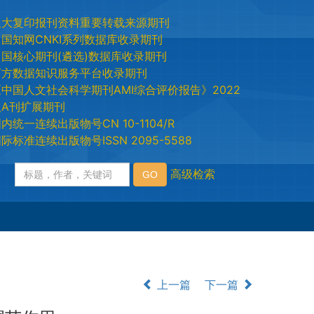
人大复印报刊资料重要转载来源期刊
中国知网CNKI系列数据库收录期刊
中国核心期刊(遴选)数据库收录期刊
万方数据知识服务平台收录期刊
《中国人文社会科学期刊AMI综合评价报告》2022
版A刊扩展期刊
内统一连续出版物号CN 10-1104/R
际标准连续出版物号ISSN 2095-5588
上一篇
下一篇